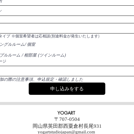
号
ルームタイプ ※個室希望者は応相談(別途料金が発生いたします)
ングルルーム/ 個室
ブルルーム / 相部屋 (ツインルーム)
ージ
加の際の注意事項、申込規定・確認しました
申し込みをする
YOGART
〒707-0504
岡山県英田郡西粟倉村長尾931
yogartstudiojapan@gmail.com