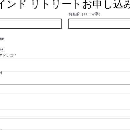
インド リトリートお申し込
お名前（ローマ字）
性
性
アドレス
*
日