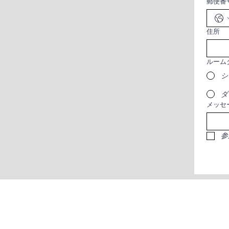
郵便番
住所
シ
ダ
メッセ
参