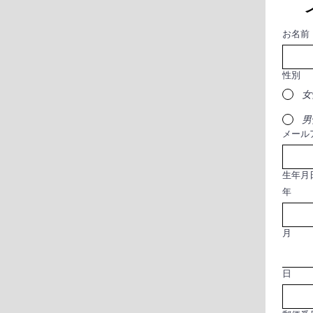
お名前
性別
女
男
メール
生年月
年
月
日