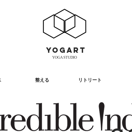
yogart
YOGA STUDIO
ス
整える
リトリート